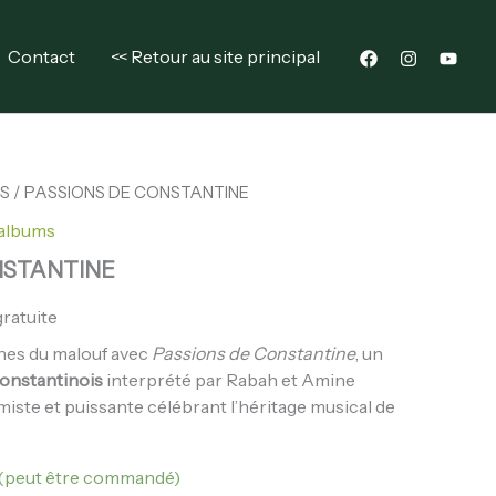
CONSTANTINE
Contact
<< Retour au site principal
S
/ PASSIONS DE CONSTANTINE
albums
NSTANTINE
gratuite
ines du malouf avec
Passions de Constantine
, un
onstantinois
interprété par Rabah et Amine
iste et puissante célébrant l’héritage musical de
 (peut être commandé)