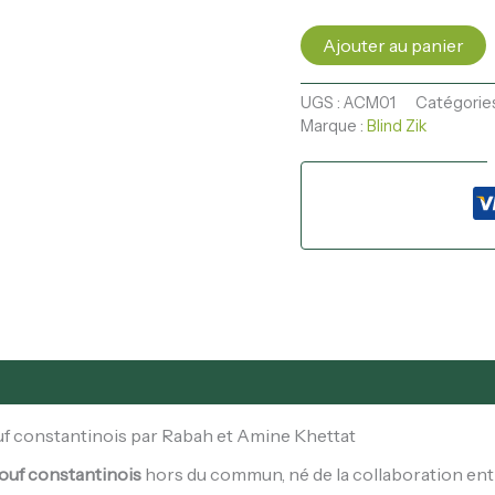
Ajouter au panier
UGS :
ACM01
Catégories
Marque :
Blind Zik
f constantinois par Rabah et Amine Khettat
ouf constantinois
hors du commun, né de la collaboration ent