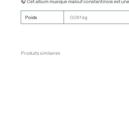
🎧 Cet
album musique malouf constantinois
est une
Poids
0,061 kg
Produits similaires