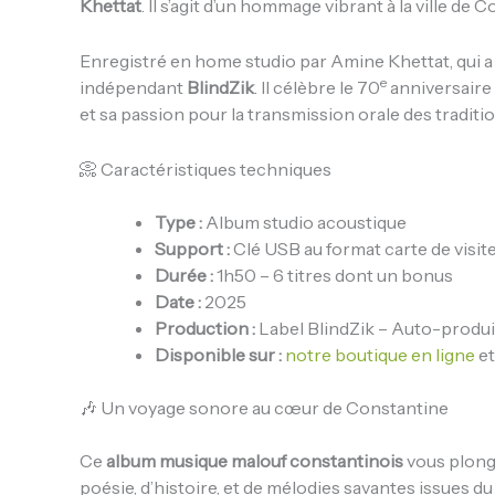
Khettat
. Il s’agit d’un hommage vibrant à la ville de
Enregistré en home studio par Amine Khettat, qui a a
e
indépendant
BlindZik
. Il célèbre le 70
anniversaire
et sa passion pour la transmission orale des tradit
📀 Caractéristiques techniques
Type :
Album studio acoustique
Support :
Clé USB au format carte de visit
Durée :
1h50 – 6 titres dont un bonus
Date :
2025
Production :
Label BlindZik – Auto-produi
Disponible sur :
notre boutique en ligne
et
🎶 Un voyage sonore au cœur de Constantine
Ce
album musique malouf constantinois
vous plong
poésie, d’histoire, et de mélodies savantes issues 