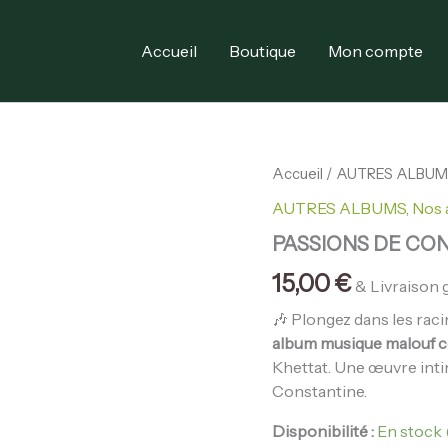
Accueil
Boutique
Mon compte
quantité
Accueil
/
AUTRES ALBUM
de
AUTRES ALBUMS
,
Nos 
PASSIONS
DE
PASSIONS DE CO
CONSTANTINE
15,00
€
& Livraison 
🎶 Plongez dans les rac
album musique malouf c
Khettat. Une œuvre intim
Constantine.
Disponibilité :
En stock