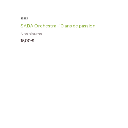
Note
SABA Orchestra -10 ans de passion!
0
sur
Nos albums
5
15,00
€