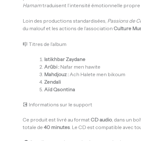
Hamam
traduisent l’intensité émotionnelle propre à
Loin des productions standardisées,
Passions de C
du malouf et les actions de l’association
Culture Mu
🎼 Titres de l’album
Istikhbar Zaydane
Arûbi :
Nafar men hawite
Mahdjouz :
Ach Halete men bikoum
Zendali
Aïd Qsontina
💽 Informations sur le support
Ce produit est livré au format
CD audio
, dans un boî
totale de
40 minutes
. Le CD est compatible avec tou