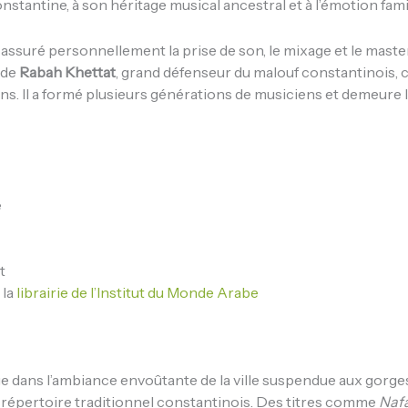
 Constantine, à son héritage musical ancestral et à l’émotion fami
ssuré personnellement la prise de son, le mixage et le masteri
 de
Rabah Khettat
, grand défenseur du malouf constantinois,
ions. Il a formé plusieurs générations de musiciens et demeur
e
t
 la
librairie de l’Institut du Monde Arabe
e dans l’ambiance envoûtante de la ville suspendue aux gorg
du répertoire traditionnel constantinois. Des titres comme
Naf