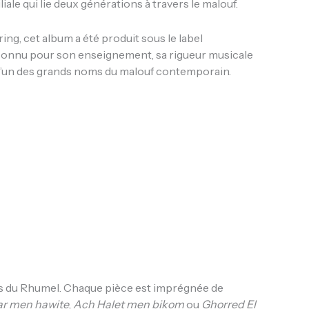
liale qui lie deux générations à travers le malouf.
ng, cet album a été produit sous le label
 connu pour son enseignement, sa rigueur musicale
e l’un des grands noms du malouf contemporain.
es du Rhumel. Chaque pièce est imprégnée de
ar men hawite
,
Ach Halet men bikom
ou
Ghorred El